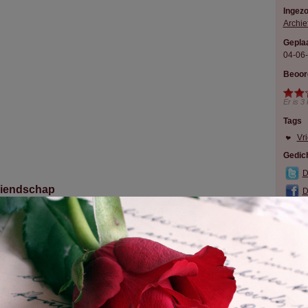
Ingez
Archie
Geplaa
04-06
Beoor
Er is
3
Tags
Vr
Gedich
D
riendschap
D
endsschap is als een sigaar!
ar maar waar.
 rookt, hij stookt, hij stinkt.
ar echte vriendschap blinkt.
 kan er op vertrouwen, een huisje bouwen!
plots is de vriendschap stuk,
n zeggen de mensen!... , dat meisje
ft nooit geluk!