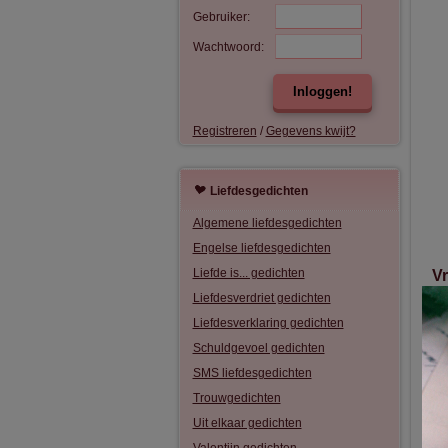
Gebruiker:
Wachtwoord:
Inloggen!
Registreren
/
Gegevens kwijt?
Liefdesgedichten
Algemene liefdesgedichten
Engelse liefdesgedichten
Liefde is... gedichten
V
Liefdesverdriet gedichten
Vri
Ra
Liefdesverklaring gedichten
Hij
Schuldgevoel gedichten
Ma
SMS liefdesgedichten
Je
En 
Trouwgedichten
da
Uit elkaar gedichten
hee