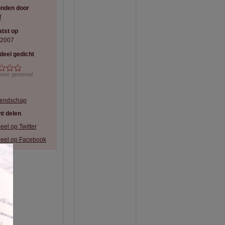
onden door
f
tst op
-2007
deel gedicht
keer gestemd.
iendschap
t delen
eel op Twitter
eel op Facebook
×