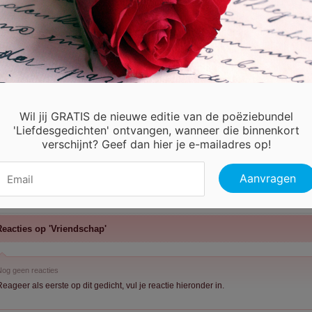
Wil jij GRATIS de nieuwe editie van de poëziebundel
'Liefdesgedichten' ontvangen, wanneer die binnenkort
verschijnt? Geef dan hier je e-mailadres op!
eacties op 'Vriendschap'
og geen reacties
eageer als eerste op dit gedicht, vul je reactie hieronder in.