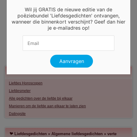
Wil jij GRATIS de nieuwe editie van de
poëziebundel 'Liefdesgedichten' ontvangen,
wanneer die binnenkort verschijnt? Geef dan hier
je e-mailadres op!
Meer liefde
Liefdes Horoscopen
Liefdesmeter
Alle gedichten over de liefde bij elkaar
Manieren om de liefde aan elkaar te laten zien
Datingsite
Liefdesgedichten
»
Algemene liefdesgedichten
»
verte