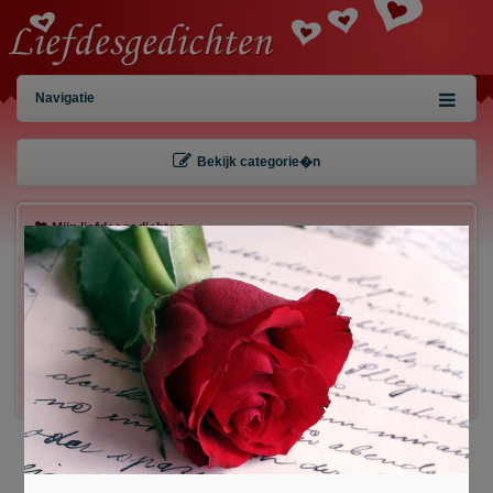
Navigatie
Bekijk categorie�n
Mijn liefdesgedichten
×
Gebruiker:
Wachtwoord:
Inloggen!
Registreren
/
Gegevens kwijt?