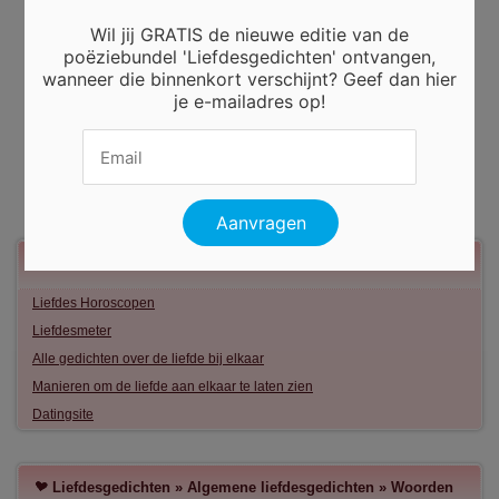
Wil jij GRATIS de nieuwe editie van de
poëziebundel 'Liefdesgedichten' ontvangen,
wanneer die binnenkort verschijnt? Geef dan hier
je e-mailadres op!
Meer liefde
Liefdes Horoscopen
Liefdesmeter
Alle gedichten over de liefde bij elkaar
Manieren om de liefde aan elkaar te laten zien
Datingsite
Liefdesgedichten
»
Algemene liefdesgedichten
»
Woorden