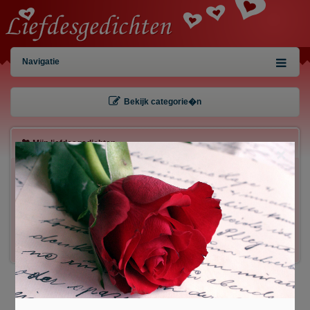
Navigatie
Bekijk categorie�n
Mijn liefdesgedichten
×
Gebruiker:
Wachtwoord:
Inloggen!
Registreren
/
Gegevens kwijt?