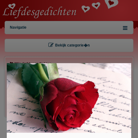
Navigatie
Bekijk categorie�n
Mijn liefdesgedichten
×
Gebruiker:
Wachtwoord:
Inloggen!
Registreren
/
Gegevens kwijt?