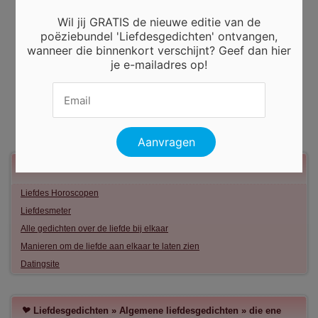
Wil jij GRATIS de nieuwe editie van de
poëziebundel 'Liefdesgedichten' ontvangen,
wanneer die binnenkort verschijnt? Geef dan hier
je e-mailadres op!
Meer liefde
Liefdes Horoscopen
Liefdesmeter
Alle gedichten over de liefde bij elkaar
Manieren om de liefde aan elkaar te laten zien
Datingsite
Liefdesgedichten
»
Algemene liefdesgedichten
»
die ene