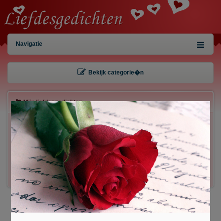
Navigatie
Bekijk categorie�n
Mijn liefdesgedichten
×
Gebruiker:
Wachtwoord:
Inloggen!
Registreren
/
Gegevens kwijt?