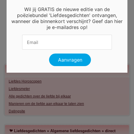
Wil jij GRATIS de nieuwe editie van de
poëziebundel 'Liefdesgedichten' ontvangen,
wanneer die binnenkort verschijnt? Geef dan hier
je e-mailadres op!
Meer liefde
Liefdes Horoscopen
Liefdesmeter
Alle gedichten over de liefde bij elkaar
Manieren om de liefde aan elkaar te laten zien
Datingsite
Liefdesgedichten
»
Algemene liefdesgedichten
»
direct