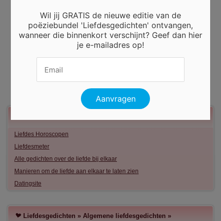
Wil jij GRATIS de nieuwe editie van de
poëziebundel 'Liefdesgedichten' ontvangen,
wanneer die binnenkort verschijnt? Geef dan hier
je e-mailadres op!
Meer liefde
Liefdes Horoscopen
Liefdesmeter
Alle gedichten over de liefde bij elkaar
Manieren om de liefde aan elkaar te laten zien
Datingsite
Liefdesgedichten
»
Algemene liefdesgedichten
»