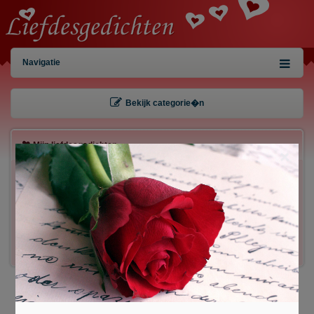
Navigatie
Bekijk categorie�n
Mijn liefdesgedichten
×
Gebruiker:
Wachtwoord:
Inloggen!
Registreren
/
Gegevens kwijt?