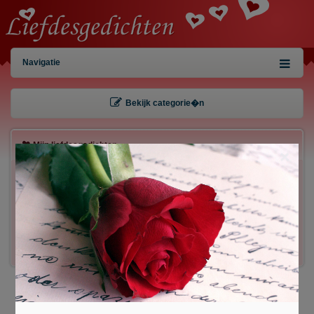
Navigatie
Bekijk categorie�n
Mijn liefdesgedichten
×
Gebruiker:
Wachtwoord:
Inloggen!
Registreren
/
Gegevens kwijt?