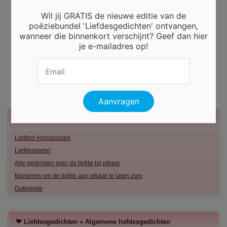
Wil jij GRATIS de nieuwe editie van de
poëziebundel 'Liefdesgedichten' ontvangen,
wanneer die binnenkort verschijnt? Geef dan hier
je e-mailadres op!
Meer liefde
Liefdes Horoscopen
Liefdesmeter
Alle gedichten over de liefde bij elkaar
Manieren om de liefde aan elkaar te laten zien
Datingsite
Liefdesgedichten
»
Algemene liefdesgedichten