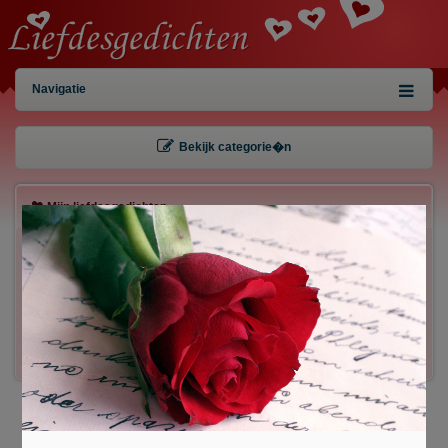
Navigatie
Bekijk categorie�n
Mijn liefdesgedichten
×
Gebruiker:
Wachtwoord:
Inloggen!
Registreren
/
Gegevens kwijt?