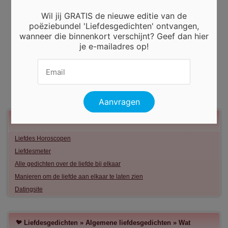
Wil jij GRATIS de nieuwe editie van de
poëziebundel 'Liefdesgedichten' ontvangen,
wanneer die binnenkort verschijnt? Geef dan hier
je e-mailadres op!
Meer liefde
Liefdes Horoscopen
Liefdesmeter
Alle gedichten over de liefde bij elkaar
Manieren om de liefde aan elkaar te laten zien
Datingsite
Liefdesgedichten
»
Algemene liefdesgedichten
»
Wat