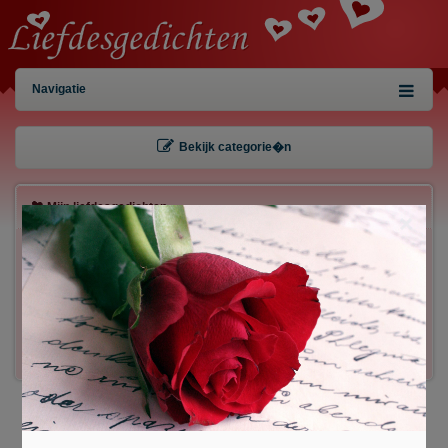
Navigatie
Bekijk categorie�n
Mijn liefdesgedichten
×
Gebruiker:
Wachtwoord:
Inloggen!
Registreren
/
Gegevens kwijt?