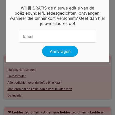
Wil jij GRATIS de nieuwe editie van de
poëziebundel 'Liefdesgedichten' ontvangen,
wanneer die binnenkort verschijnt? Geef dan hier
je e-mailadres op!
Meer liefde
Liefdes Horoscopen
Liefdesmeter
Alle gedichten over de liefde bij elkaar
Manieren om de liefde aan elkaar te laten zien
Datingsite
Liefdesgedichten
»
Algemene liefdesgedichten
»
Liefde is