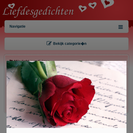
Navigatie
Bekijk categorie�n
Mijn liefdesgedichten
×
Gebruiker:
Wachtwoord:
Inloggen!
Registreren
/
Gegevens kwijt?