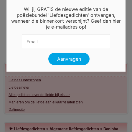
Wil jij GRATIS de nieuwe editie van de
poëziebundel 'Liefdesgedichten' ontvangen,
wanneer die binnenkort verschijnt? Geef dan hier
je e-mailadres op!
Meer liefde
Liefdes Horoscopen
Liefdesmeter
Alle gedichten over de liefde bij elkaar
Manieren om de liefde aan elkaar te laten zien
Datingsite
Liefdesgedichten
»
Algemene liefdesgedichten
»
Danisha