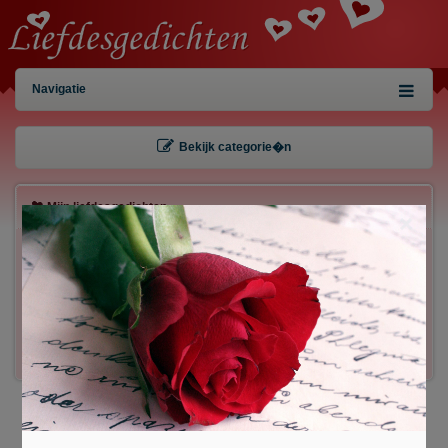
Navigatie
Bekijk categorie�n
Mijn liefdesgedichten
×
Gebruiker:
Wachtwoord:
Inloggen!
Registreren
/
Gegevens kwijt?