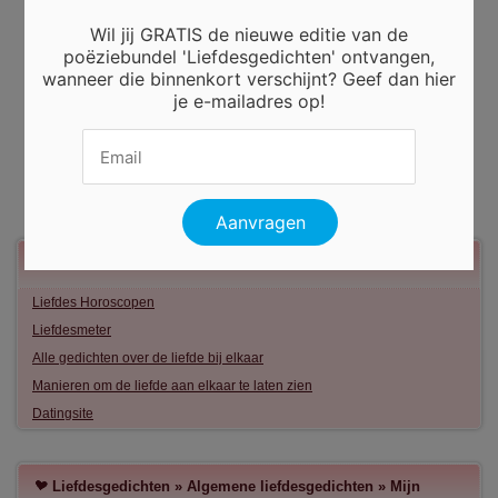
Wil jij GRATIS de nieuwe editie van de
poëziebundel 'Liefdesgedichten' ontvangen,
wanneer die binnenkort verschijnt? Geef dan hier
je e-mailadres op!
Meer liefde
Liefdes Horoscopen
Liefdesmeter
Alle gedichten over de liefde bij elkaar
Manieren om de liefde aan elkaar te laten zien
Datingsite
Liefdesgedichten
»
Algemene liefdesgedichten
»
Mijn