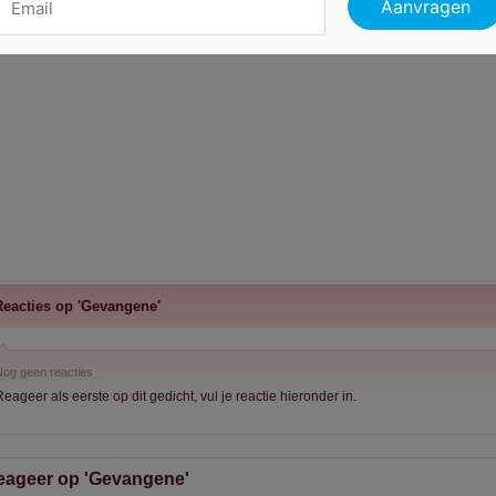
Reacties op 'Gevangene'
og geen reacties
eageer als eerste op dit gedicht, vul je reactie hieronder in.
eageer op 'Gevangene'