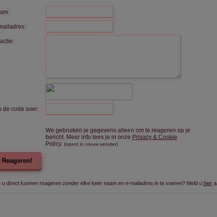
am:
mailadres:
actie:
p de code over:
We gebruiken je gegevens alleen om te reageren op je
bericht. Meer info lees je in onze
Privacy & Cookie
Policy.
(opent in nieuw venster)
Reageren!
t u direct kunnen reageren zonder elke keer naam en e-mailadres in te voeren? Meld u
hier
a