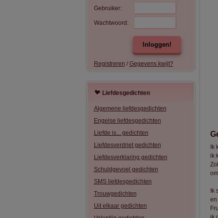
Gebruiker:
Wachtwoord:
Inloggen!
Registreren
/
Gegevens kwijt?
Liefdesgedichten
Algemene liefdesgedichten
Engelse liefdesgedichten
Liefde is... gedichten
G
Liefdesverdriet gedichten
Ik 
ik
Liefdesverklaring gedichten
Zol
Schuldgevoel gedichten
om
SMS liefdesgedichten
Ik 
Trouwgedichten
en 
Uit elkaar gedichten
Fru
ik