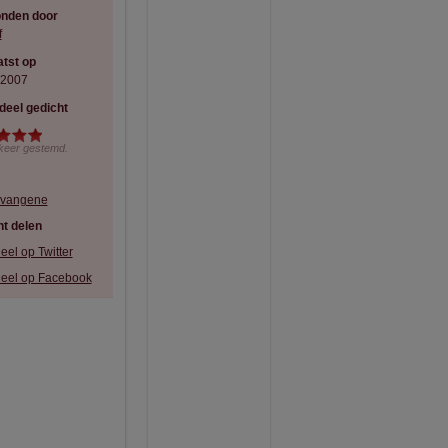
onden door
f
tst op
-2007
deel gedicht
keer gestemd.
vangene
t delen
eel op Twitter
eel op Facebook