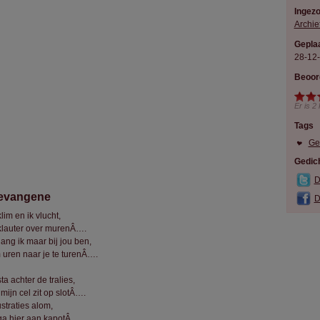
Ingez
Archie
Geplaa
28-12
Beoor
Er is
2
Tags
Ge
Gedich
D
evangene
D
klim en ik vlucht,
 klauter over murenÂ….
ang ik maar bij jou ben,
 uren naar je te turenÂ….
sta achter de tralies,
mijn cel zit op slotÂ….
straties alom,
 ga hier aan kapotÂ….