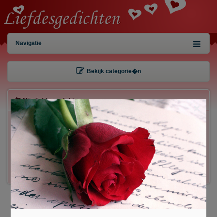
Navigatie
Bekijk categorie�n
Mijn liefdesgedichten
×
Gebruiker:
Wachtwoord:
Inloggen!
Registreren
/
Gegevens kwijt?