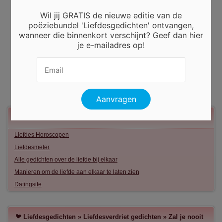
Wil jij GRATIS de nieuwe editie van de
poëziebundel 'Liefdesgedichten' ontvangen,
wanneer die binnenkort verschijnt? Geef dan hier
je e-mailadres op!
Meer liefde
Liefdes Horoscopen
Liefdesmeter
Alle gedichten over de liefde bij elkaar
Manieren om de liefde aan elkaar te laten zien
Datingsite
Liefdesgedichten
»
Liefdesverdriet gedichten
»
Zal je nooit