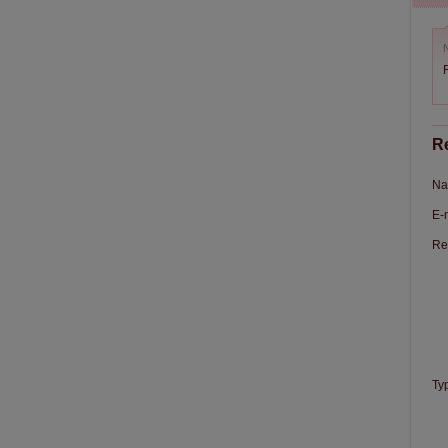
N
R
Re
Na
E-
Re
Ty