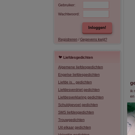
Gebruiker:
Wachtwoord:
Inloggen!
Registreren
/
Gegevens kwijt?
Liefdesgedichten
Algemene liefdesgedichten
Engelse liefdesgedichten
Liefde is... gedichten
g
Liefdesverdriet gedichten
ik 
en 
Liefdesverklaring gedichten
Schuldgevoel gedichten
he
SMS liefdesgedichten
en
Trouwgedichten
in
Uit elkaar gedichten
vi