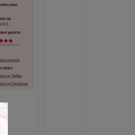
onden door
tst op
-2013
deel gedicht
keer gestemd.
fdesverdriet
t delen
eel op Twitter
eel op Facebook
×