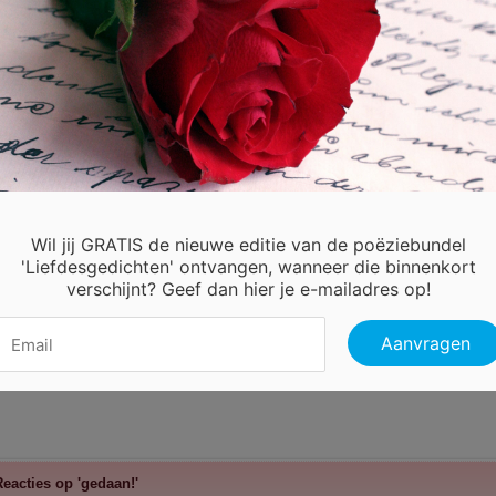
was altijd kortbij
r nu is het voorbij
 al sta je tegen me aan
 is voor een en voor altijd gedaan
Wil jij GRATIS de nieuwe editie van de poëziebundel
'Liefdesgedichten' ontvangen, wanneer die binnenkort
verschijnt? Geef dan hier je e-mailadres op!
eacties op 'gedaan!'