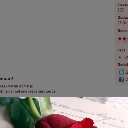
Ingez
100
Geplaa
26-04
Beoor
Er is
2
Tags
Lie
Gedich
D
edaan!
D
maak het nu uit met je
ik heb er wel een beetje spijt van ze
t was leuk toen we naar de cinema gingen
 op school ook wat van die dingen
 het noorden
nd je deze woorden