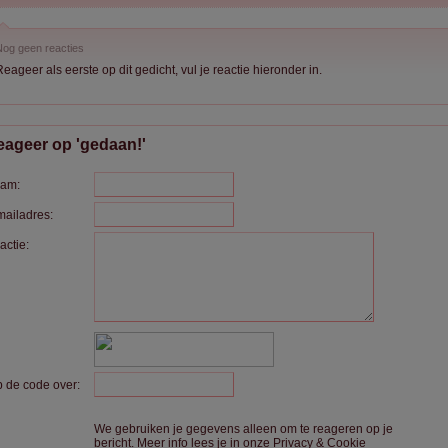
og geen reacties
eageer als eerste op dit gedicht, vul je reactie hieronder in.
ageer op 'gedaan!'
am:
mailadres:
actie:
p de code over:
We gebruiken je gegevens alleen om te reageren op je
bericht. Meer info lees je in onze
Privacy & Cookie