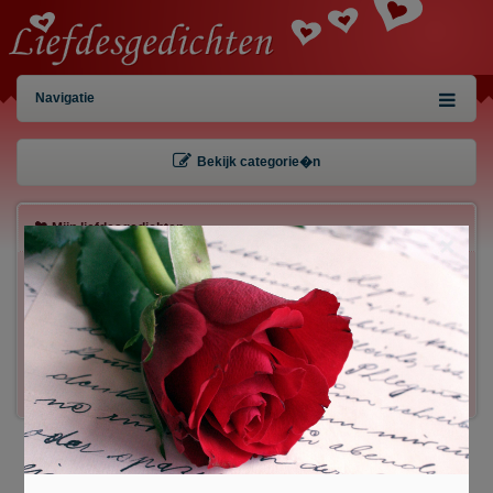
Navigatie
Bekijk categorie�n
Mijn liefdesgedichten
×
Gebruiker:
Wachtwoord:
Inloggen!
Registreren
/
Gegevens kwijt?