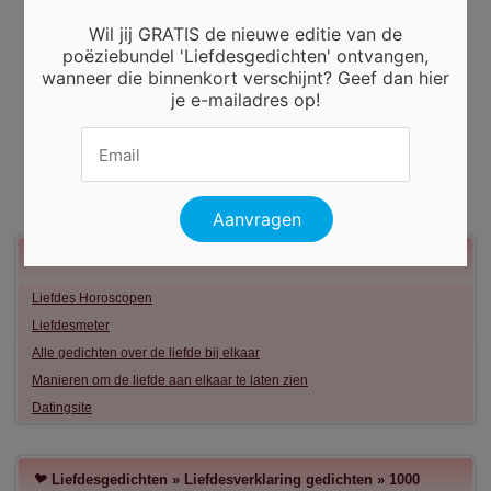
Wil jij GRATIS de nieuwe editie van de
poëziebundel 'Liefdesgedichten' ontvangen,
wanneer die binnenkort verschijnt? Geef dan hier
je e-mailadres op!
Meer liefde
Liefdes Horoscopen
Liefdesmeter
Alle gedichten over de liefde bij elkaar
Manieren om de liefde aan elkaar te laten zien
Datingsite
Liefdesgedichten
»
Liefdesverklaring gedichten
»
1000