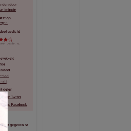
onden door
ve1minute
tst op
-2011
deel gedicht
keer gestemd.
gewikkeld
efde
emand
eciaal
reld
t delen
×
eel op Twitter
eel op Facebook
it heeft gegeven of