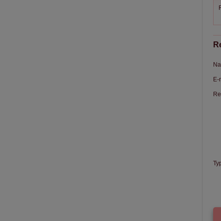
R
Re
Na
E-
Re
Ty