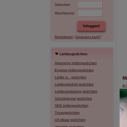
Gebruiker:
Wachtwoord:
Inloggen!
Registreren
/
Gegevens kwijt?
Liefdesgedichten
Algemene liefdesgedichten
Engelse liefdesgedichten
Liefde is... gedichten
Mi
Liefdesverdriet gedichten
ik 
met
Liefdesverklaring gedichten
mij
Schuldgevoel gedichten
die
SMS liefdesgedichten
mi
jij
Trouwgedichten
da
Uit elkaar gedichten
jij
no