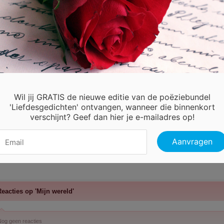
w liefde is speciaal ,
t heeft een inhoud en gevoel en niemand anders kan me meer bieden dan dat <3
Wil jij GRATIS de nieuwe editie van de poëziebundel
'Liefdesgedichten' ontvangen, wanneer die binnenkort
verschijnt? Geef dan hier je e-mailadres op!
eacties op 'Mijn wereld'
og geen reacties