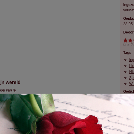
Ingez
youha
Geplaa
28-05
Beoor
Er is
6
Tags
In
Li
Ni
Sp
jn wereld
We
hou van je
Gedich
 heel mijn hart ,
D
n hart is klein maar jij zal de enigste zijn die er ooit is ingekomen en
 er nooit meer uit zal gaan,
D
jn wereld is ingewikkeld maar jij maakt hem compleet,
 hebt iets wat niemand anders heeft ,
t zijn gevoelens , en mooie lach en zoveel meer
 maakt mijn leven beter door de liefde die jij mij geeft en die niemand anders mij oo
g zal geven,