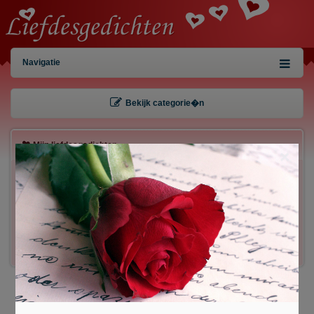
Navigatie
Bekijk categorie�n
Mijn liefdesgedichten
×
Gebruiker:
Wachtwoord:
Inloggen!
Registreren
/
Gegevens kwijt?