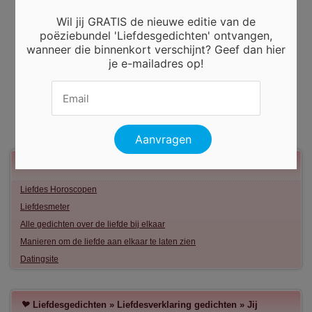
Wil jij GRATIS de nieuwe editie van de
poëziebundel 'Liefdesgedichten' ontvangen,
wanneer die binnenkort verschijnt? Geef dan hier
je e-mailadres op!
Meer liefde
Liefdes Horoscopen
Liefdesmeter
Alle gedichten over de liefde bij elkaar
Manieren om de liefde aan elkaar te laten zien
Datingsite
Liefdesgedichten
»
Liefdesverklaring gedichten
»
Jij