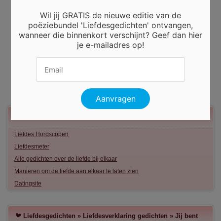
Wil jij GRATIS de nieuwe editie van de
poëziebundel 'Liefdesgedichten' ontvangen,
wanneer die binnenkort verschijnt? Geef dan hier
je e-mailadres op!
Meer liefde
Liefdes Horoscopen
Liefdesmeter
Alle gedichten over de liefde bij elkaar
Manieren om de liefde aan elkaar te laten zien
Datingsite
Liefdesgedichten
»
Liefdesverklaring gedichten
»
Jij bent