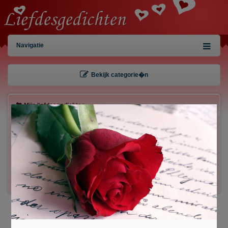
Navigatie
Bekijk categorie�n
Mijn liefdesgedichten
×
Gebruiker:
Wachtwoord:
Inloggen!
Registreren
/
Gegevens kwijt?