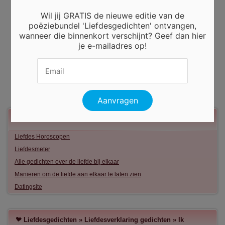
Wil jij GRATIS de nieuwe editie van de
poëziebundel 'Liefdesgedichten' ontvangen,
wanneer die binnenkort verschijnt? Geef dan hier
je e-mailadres op!
Meer liefde
Liefdes Horoscopen
Liefdesmeter
Alle gedichten over de liefde bij elkaar
Manieren om de liefde aan elkaar te laten zien
Datingsite
Liefdesgedichten
»
Liefdesverklaring gedichten
»
Ik