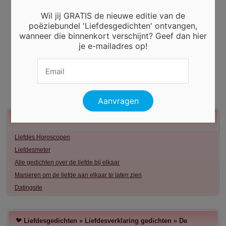
Wil jij GRATIS de nieuwe editie van de
poëziebundel 'Liefdesgedichten' ontvangen,
wanneer die binnenkort verschijnt? Geef dan hier
je e-mailadres op!
Meer liefde
Liefdes Horoscopen
Liefdesmeter
Alle gedichten over de liefde bij elkaar
Manieren om de liefde aan elkaar te laten zien
Datingsite
Liefdesgedichten
»
Liefdesverklaring gedichten
»
De