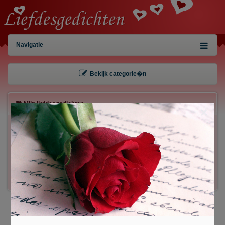
Navigatie
Bekijk categorie�n
Mijn liefdesgedichten
×
Gebruiker:
Wachtwoord:
Inloggen!
Registreren
/
Gegevens kwijt?