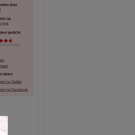
onden door
f
tst op
-2008
deel gedicht
keer gestemd.
en
istert
t delen
eel op Twitter
eel op Facebook
×