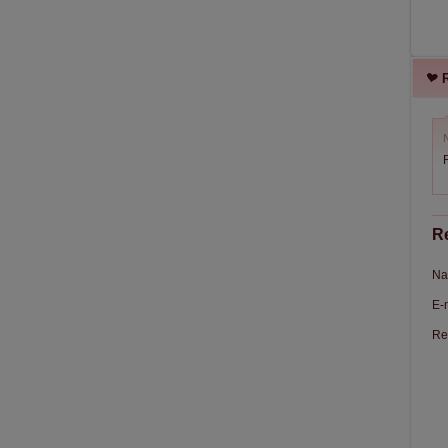
R
N
R
Re
Na
E-
Re