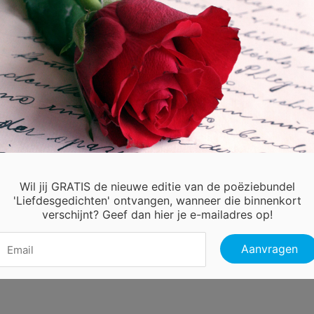
kijk naar de diepee zeeen in je ogen,
r ik bijna in verdrink.
 een bootje vaar ik erover heen.
maar hopen dat ie niet zinkt.
proef de liefde die je geeft,
t is een warm gevoel.
denk ik over jou,
elijk begrijp je wat ik bedoel.
Wil jij GRATIS de nieuwe editie van de poëziebundel
'Liefdesgedichten' ontvangen, wanneer die binnenkort
verschijnt? Geef dan hier je e-mailadres op!