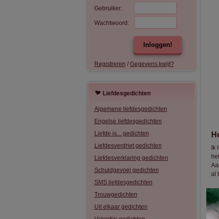
Gebruiker:
Wachtwoord:
Inloggen!
Registreren
/
Gegevens kwijt?
Liefdesgedichten
Algemene liefdesgedichten
Engelse liefdesgedichten
Liefde is... gedichten
Ho
Liefdesverdriet gedichten
Ik 
het
Liefdesverklaring gedichten
Aan
Schuldgevoel gedichten
al 
SMS liefdesgedichten
Ik 
Trouwgedichten
Het
Uit elkaar gedichten
Met
ste