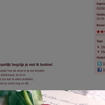
Ingez
Archie
Geplaa
20-09
Beoor
Er is
3
Tags
Og
Flu
Gedich
D
pelijk begrijp je wat ik bedoel
D
luister hoe de wind in je oor fluistert,
 klinkt koud, en ik ril.
 jou kan ik alles vertellen,
ben je soms nog zo stil.
voel hoe de zon je stem verwarmt.
 voelt vertrouwelijk en goed.
 jou kan ik altijd praten,
rker nog: Ik moet.