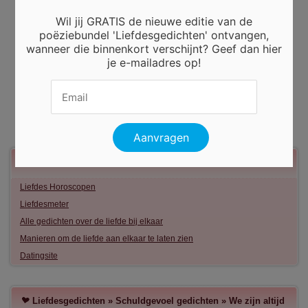
Wil jij GRATIS de nieuwe editie van de
poëziebundel 'Liefdesgedichten' ontvangen,
wanneer die binnenkort verschijnt? Geef dan hier
je e-mailadres op!
Meer liefde
Liefdes Horoscopen
Liefdesmeter
Alle gedichten over de liefde bij elkaar
Manieren om de liefde aan elkaar te laten zien
Datingsite
Liefdesgedichten
»
Schuldgevoel gedichten
»
We zijn altijd