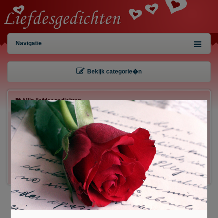
Navigatie
Bekijk categorie�n
Mijn liefdesgedichten
×
Gebruiker:
Wachtwoord:
Inloggen!
Registreren
/
Gegevens kwijt?