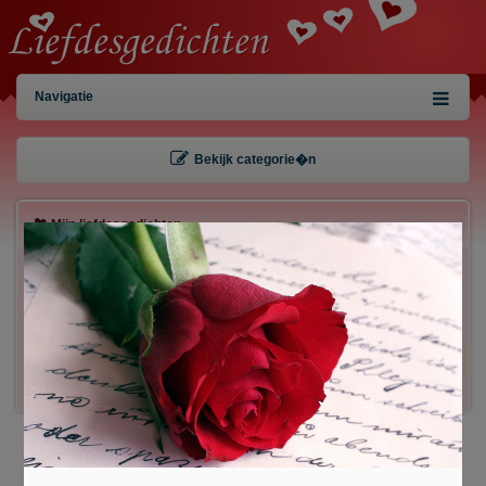
Navigatie
Bekijk categorie�n
Mijn liefdesgedichten
×
Gebruiker:
Wachtwoord:
Inloggen!
Registreren
/
Gegevens kwijt?