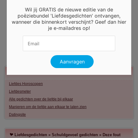
Wil jij GRATIS de nieuwe editie van de
poëziebundel 'Liefdesgedichten' ontvangen,
wanneer die binnenkort verschijnt? Geef dan hier
je e-mailadres op!
Meer liefde
Liefdes Horoscopen
Liefdesmeter
Alle gedichten over de liefde bij elkaar
Manieren om de liefde aan elkaar te laten zien
Datingsite
Liefdesgedichten
»
Schuldgevoel gedichten
»
Deze fout