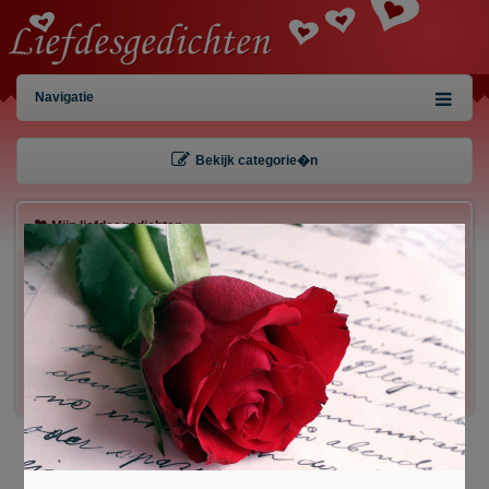
Navigatie
Bekijk categorie�n
Mijn liefdesgedichten
×
Gebruiker:
Wachtwoord:
Inloggen!
Registreren
/
Gegevens kwijt?