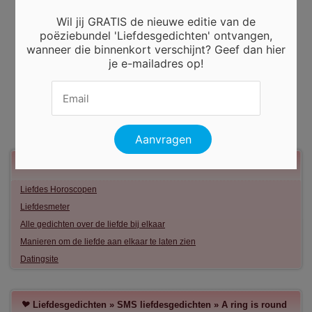
Wil jij GRATIS de nieuwe editie van de
poëziebundel 'Liefdesgedichten' ontvangen,
wanneer die binnenkort verschijnt? Geef dan hier
je e-mailadres op!
Meer liefde
Liefdes Horoscopen
Liefdesmeter
Alle gedichten over de liefde bij elkaar
Manieren om de liefde aan elkaar te laten zien
Datingsite
Liefdesgedichten
»
SMS liefdesgedichten
»
A ring is round