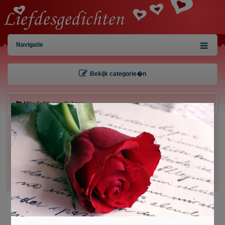
Navigatie
Bekijk categorie�n
Mijn liefdesgedichten
×
Gebruiker:
Wachtwoord:
Inloggen!
Registreren
/
Gegevens kwijt?