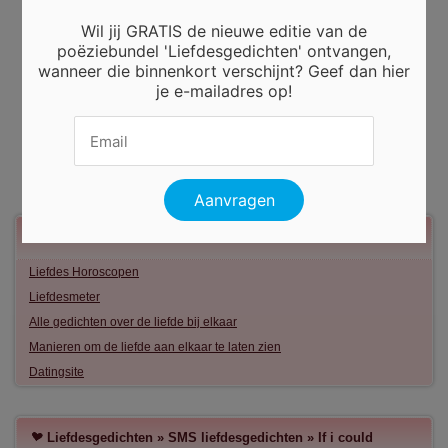
Wil jij GRATIS de nieuwe editie van de
poëziebundel 'Liefdesgedichten' ontvangen,
wanneer die binnenkort verschijnt? Geef dan hier
je e-mailadres op!
Meer liefde
Liefdes Horoscopen
Liefdesmeter
Alle gedichten over de liefde bij elkaar
Manieren om de liefde aan elkaar te laten zien
Datingsite
Liefdesgedichten
»
SMS liefdesgedichten
»
If i could