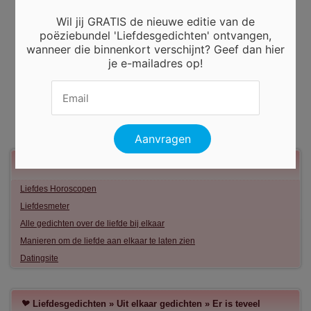
Wil jij GRATIS de nieuwe editie van de
poëziebundel 'Liefdesgedichten' ontvangen,
wanneer die binnenkort verschijnt? Geef dan hier
je e-mailadres op!
Meer liefde
Liefdes Horoscopen
Liefdesmeter
Alle gedichten over de liefde bij elkaar
Manieren om de liefde aan elkaar te laten zien
Datingsite
Liefdesgedichten
»
Uit elkaar gedichten
»
Er is teveel