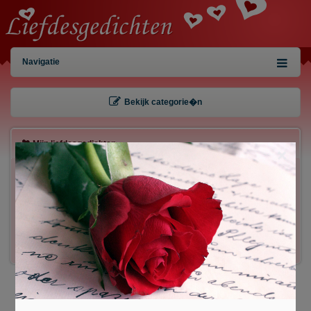
Navigatie
Bekijk categorie�n
Mijn liefdesgedichten
×
Gebruiker:
Wachtwoord:
Inloggen!
Registreren
/
Gegevens kwijt?