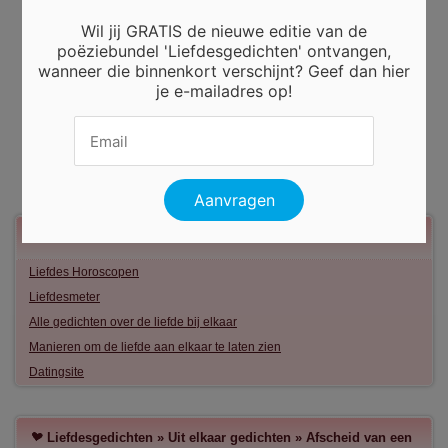
Wil jij GRATIS de nieuwe editie van de
poëziebundel 'Liefdesgedichten' ontvangen,
wanneer die binnenkort verschijnt? Geef dan hier
je e-mailadres op!
Meer liefde
Liefdes Horoscopen
Liefdesmeter
Alle gedichten over de liefde bij elkaar
Manieren om de liefde aan elkaar te laten zien
Datingsite
Liefdesgedichten
»
Uit elkaar gedichten
»
Afscheid van een