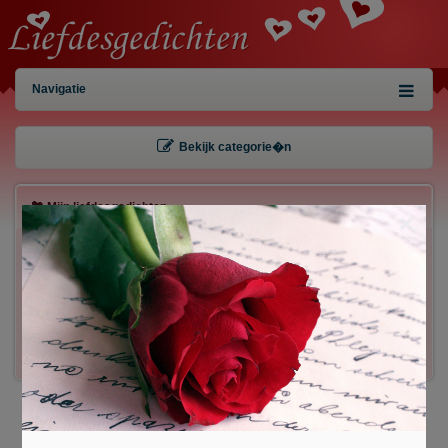
Navigatie
Bekijk categorie�n
Mijn liefdesgedichten
×
Gebruiker:
Wachtwoord:
Inloggen!
Registreren
/
Gegevens kwijt?