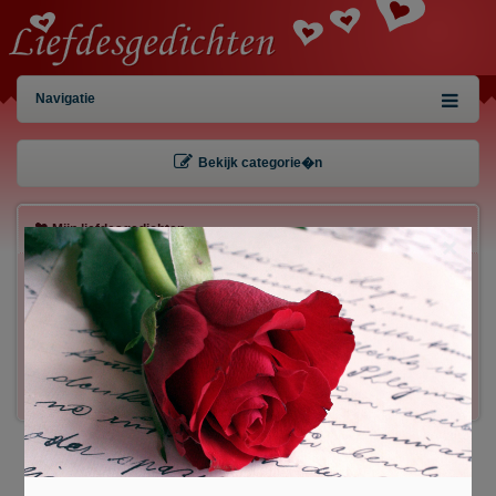
Navigatie
Bekijk categorie�n
Mijn liefdesgedichten
×
Gebruiker:
Wachtwoord:
Inloggen!
Registreren
/
Gegevens kwijt?