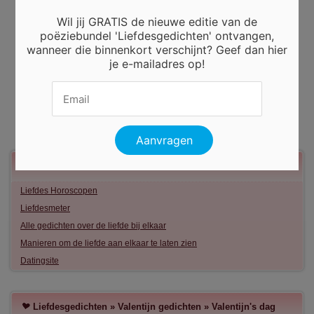
Wil jij GRATIS de nieuwe editie van de
poëziebundel 'Liefdesgedichten' ontvangen,
wanneer die binnenkort verschijnt? Geef dan hier
je e-mailadres op!
Meer liefde
Liefdes Horoscopen
Liefdesmeter
Alle gedichten over de liefde bij elkaar
Manieren om de liefde aan elkaar te laten zien
Datingsite
Liefdesgedichten
»
Valentijn gedichten
»
Valentijn's dag