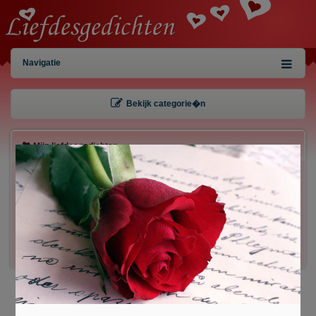
Navigatie
Bekijk categorie�n
Mijn liefdesgedichten
×
Gebruiker:
Wachtwoord:
Inloggen!
Registreren
/
Gegevens kwijt?