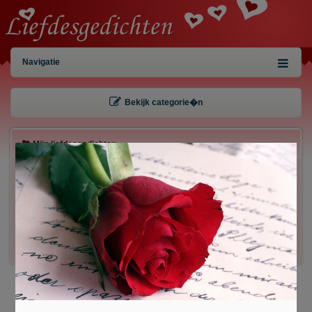
Navigatie
Bekijk categorie�n
Mijn liefdesgedichten
×
Gebruiker:
Wachtwoord:
Inloggen!
Registreren
/
Gegevens kwijt?