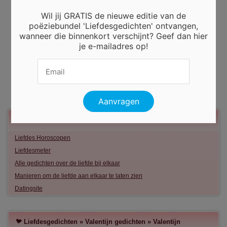
Wil jij GRATIS de nieuwe editie van de
poëziebundel 'Liefdesgedichten' ontvangen,
wanneer die binnenkort verschijnt? Geef dan hier
je e-mailadres op!
Meer liefde
Liefdes Horoscopen
Liefdesmeter
Alle gedichten over de liefde bij elkaar
Manieren om de liefde aan elkaar te laten zien
Datingsite
Liefdesgedichten
»
Valentijn gedichten
»
Valentijn