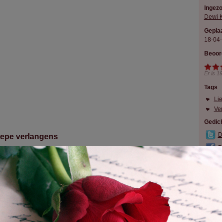
Ingez
Dewi 
Geplaa
18-04
Beoor
Er is
1
Tags
Li
Ve
Gedich
D
iepe verlangens
D
 liet mij smelten vanaf het moment dat ik jou zag.
 je schitterende ogen en lieve lach.
had nooit gedacht dat jij het was.
ik je heb blijf ik naar je verlangen zo diep. Ook al zeggen mensen je bent onbezonn
 voor mij heb gewonnen. Jou missen doet mij heel erg pijn daarom wil ik voor altijd 
n verlangens voor jou zijn oneindig en niet te doven zelfs de grootste orkaan zal e
en omdat jij en ik voor elkaar zijn gemaakt en jij mijn hart diep hebt geraakt daarom
 niemand anders mijn hart kan stelen en mijn diepste gevoel kan raken want jij ben
 in mij kan laten ontwaken