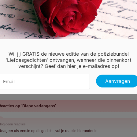
Wil jij GRATIS de nieuwe editie van de poëziebundel
'Liefdesgedichten' ontvangen, wanneer die binnenkort
verschijnt? Geef dan hier je e-mailadres op!
eacties op 'Diepe verlangens'
og geen reacties
eageer als eerste op dit gedicht, vul je reactie hieronder in.