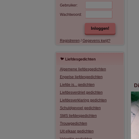
Gebruiker:
Wachtwoord:
Inloggen!
Registreren
/
Gegevens kwijt?
Liefdesgedichten
Algemene liefdesgedichten
Engelse liefdesgedichten
Liefde is... gedichten
D
Liefdesverdriet gedichten
Jij
Met
Liefdesverklaring gedichten
Ik 
Schuldgevoel gedichten
Nu 
SMS liefdesgedichten
jou
mij
Trouwgedichten
kom
Uit elkaar gedichten
dat
dat