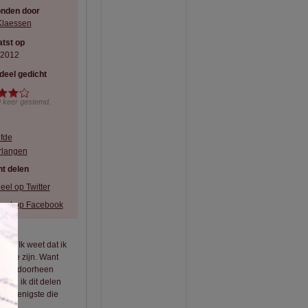
onden door
Klaessen
tst op
-2012
deel gedicht
9
keer gestemd.
efde
rlangen
t delen
eel op Twitter
eel op Facebook
×
en. Ik weet dat ik
bij je zijn. Want
r niet doorheen
 wil ik dit delen
t de enigste die