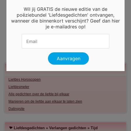
Wil jij GRATIS de nieuwe editie van de
poëziebundel 'Liefdesgedichten' ontvangen,
wanneer die binnenkort verschijnt? Geef dan hier
je e-mailadres op!
Meer liefde
Liefdes Horoscopen
Liefdesmeter
Alle gedichten over de liefde bij elkaar
Manieren om de liefde aan elkaar te laten zien
Datingsite
Liefdesgedichten
»
Verlangen gedichten
»
Tijd