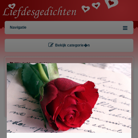
Navigatie
Bekijk categorie�n
Mijn liefdesgedichten
×
Gebruiker:
Wachtwoord:
Inloggen!
Registreren
/
Gegevens kwijt?