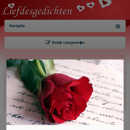
Navigatie
Bekijk categorie�n
Mijn liefdesgedichten
×
Gebruiker:
Wachtwoord:
Inloggen!
Registreren
/
Gegevens kwijt?