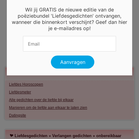
Wil jij GRATIS de nieuwe editie van de
poëziebundel 'Liefdesgedichten' ontvangen,
wanneer die binnenkort verschijnt? Geef dan hier
je e-mailadres op!
Meer liefde
Liefdes Horoscopen
Liefdesmeter
Alle gedichten over de liefde bij elkaar
Manieren om de liefde aan elkaar te laten zien
Datingsite
Liefdesgedichten
»
Verlangen gedichten
»
onbereikbaar