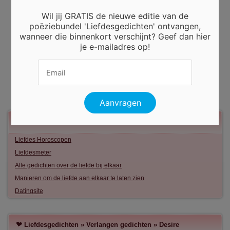
Wil jij GRATIS de nieuwe editie van de
poëziebundel 'Liefdesgedichten' ontvangen,
wanneer die binnenkort verschijnt? Geef dan hier
je e-mailadres op!
Meer liefde
Liefdes Horoscopen
Liefdesmeter
Alle gedichten over de liefde bij elkaar
Manieren om de liefde aan elkaar te laten zien
Datingsite
Liefdesgedichten
»
Verlangen gedichten
»
Desire