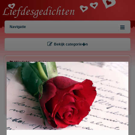
Navigatie
Bekijk categorie�n
Mijn liefdesgedichten
×
Gebruiker:
Wachtwoord:
Inloggen!
Registreren
/
Gegevens kwijt?