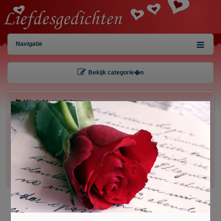
Navigatie
Bekijk categorie�n
Mijn liefdesgedichten
×
Gebruiker:
Wachtwoord:
Inloggen!
Registreren
/
Gegevens kwijt?