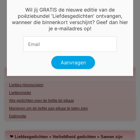
Wil jij GRATIS de nieuwe editie van de
poëziebundel 'Liefdesgedichten' ontvangen,
wanneer die binnenkort verschijnt? Geef dan hier
je e-mailadres op!
Meer liefde
Liefdes Horoscopen
Liefdesmeter
Alle gedichten over de liefde bij elkaar
Manieren om de liefde aan elkaar te laten zien
Datingsite
Liefdesgedichten
»
Verliefdheid gedichten
»
Samen zijn