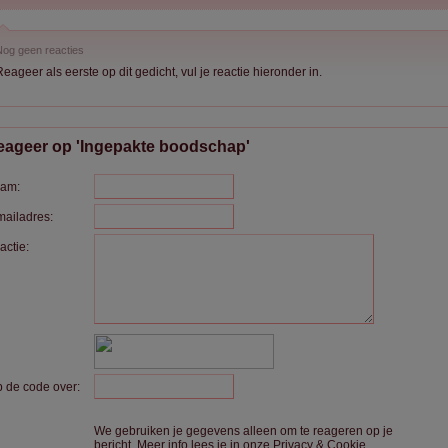
og geen reacties
eageer als eerste op dit gedicht, vul je reactie hieronder in.
eageer op 'Ingepakte boodschap'
am:
mailadres:
actie:
p de code over:
We gebruiken je gegevens alleen om te reageren op je
bericht. Meer info lees je in onze
Privacy & Cookie