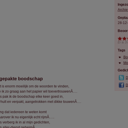
Ingez
Archie
Geplaa
28-12
Beoor
Er is
3
Tags
Bo
Mo
Gedich
D
ngepakte boodschap
D
t is enorm moeilijk om de woorden te vinden,
e ik zo graag aan het papier wil toevertrouwenÂ….
s pak ik de boodschap elke keer goed in,
rhult en verpakt, aangetrokken met dikke touwenÂ….
ng dat iedereen te weten komt
rover ik nu eigenlijk echt rijmÂ…..
 verberg ik in al mijn gedichten,
n aller-diepst geheimÂ….