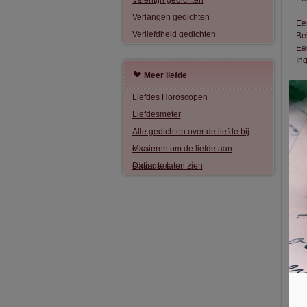
Valentijn gedichten
Verlangen gedichten
Ee
Verliefdheid gedichten
Be
Ee
In
Meer liefde
Een
Liefdes Horoscopen
We
Kr
Liefdesmeter
Di
Alle gedichten over de liefde bij
En
elkaar
Manieren om de liefde aan
Het
elkaar te laten zien
Datingsite
Hoe
Ho
Al 
En
Ni
Of
Jij
Een
De