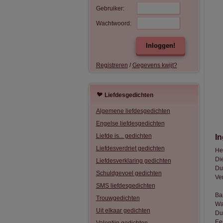
Gebruiker:
Wachtwoord:
Inloggen!
Registreren
/
Gegevens kwijt?
Liefdesgedichten
Algemene liefdesgedichten
Engelse liefdesgedichten
Liefde is... gedichten
I
Liefdesverdriet gedichten
He
Di
Liefdesverklaring gedichten
Du
Schuldgevoel gedichten
Ve
SMS liefdesgedichten
Ba
Trouwgedichten
Waa
Uit elkaar gedichten
Dus
Ee