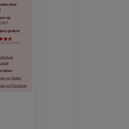
onden door
f
tst op
-2007
deel gedicht
keer gestemd.
odschap
zaiek
t delen
eel op Twitter
eel op Facebook