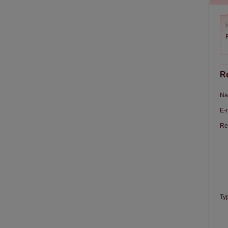
N
R
R
Na
E-
Re
Ty