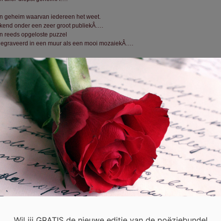
n geheim waarvan iedereen het weet.
kend onder een zeer groot publiekÂ….
n reeds opgeloste puzzel
gegraveerd in een muur als een mooi mozaiekÂ….
 verloren sleutel naar een deur,
lke tijden geleden al is gevondenÂ….
akkende scharnieren,
e door de roest waren bijeengebondenÂ…
 uiteraard had die bewuste persoon
 allang in mijn schrijven ontdektÂ….
 verhullend ik ook probeerde te zijn,
e voorzichtig ik mijn woorden ook heb afgedektÂ….
mijn gedichten gaan over jou,
 over jou, enkel en alleenÂ….
et over een bekende gebeurtenis,
 over een politiek onderwerp, in het algemeenÂ….
 vormt voor mijn de inkt,
 onuitputtelijke inspiratiebronÂ….
 woorden komen vanzelf bij mij omhoog,
Wil jij GRATIS de nieuwe editie van de poëziebundel