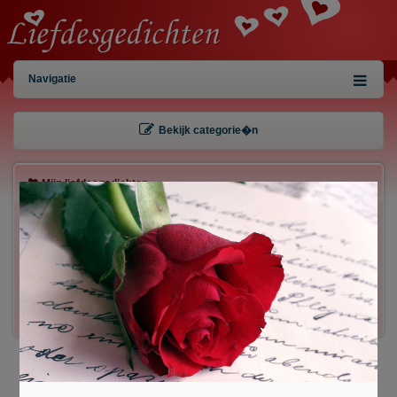
Navigatie
Bekijk categorie�n
Mijn liefdesgedichten
×
Gebruiker:
Wachtwoord:
Inloggen!
Registreren
/
Gegevens kwijt?