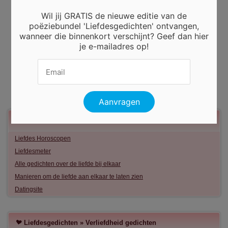
Wil jij GRATIS de nieuwe editie van de
poëziebundel 'Liefdesgedichten' ontvangen,
wanneer die binnenkort verschijnt? Geef dan hier
je e-mailadres op!
Meer liefde
Liefdes Horoscopen
Liefdesmeter
Alle gedichten over de liefde bij elkaar
Manieren om de liefde aan elkaar te laten zien
Datingsite
Liefdesgedichten
»
Verliefdheid gedichten