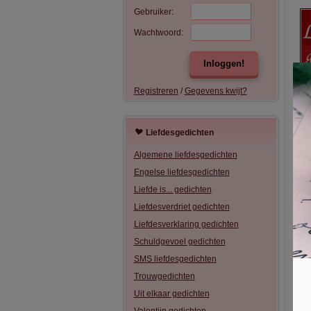
Gebruiker:
Wachtwoord:
Inloggen!
Registreren
/
Gegevens kwijt?
G
Liefdesgedichten
Algemene liefdesgedichten
Engelse liefdesgedichten
Liefde is... gedichten
Liefdesverdriet gedichten
Liefdesverklaring gedichten
Schuldgevoel gedichten
SMS liefdesgedichten
Trouwgedichten
Uit elkaar gedichten