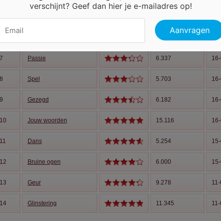
verschijnt? Geef dan hier je e-mailadres op!
5
Lippen
13.334
16-
6
Hartstocht
15.408
16-
7
Passie
6.337
16-
8
Spel
5.703
16-
9
Gezegd
6.182
16-
10
Jouw woorden
15.116
16-
11
Dans
5.254
15-
12
Bruine ogen
6.000
15-
13
Geur
9.278
11-
14
Glinstering
11.345
11-