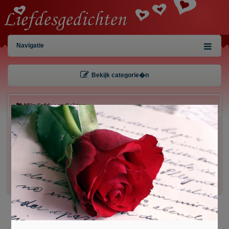
Navigatie
Bekijk categorie�n
Mijn liefdesgedichten
×
Gebruiker:
Wachtwoord:
Inloggen!
Registreren
/
Gegevens kwijt?