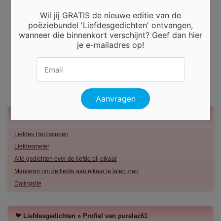
Wil jij GRATIS de nieuwe editie van de
poëziebundel 'Liefdesgedichten' ontvangen,
wanneer die binnenkort verschijnt? Geef dan hier
je e-mailadres op!
Meer liefde
Liefdes Horoscopen
Liefdesmeter
Alle gedichten over de liefde bij elkaar
Manieren om de liefde aan elkaar te laten zien
Datingsite
Liefdesgedichten » Profiel van purelaz61