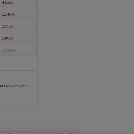
4.518x
12.484x
2.553x
2.868x
13.268x
iet zoeken voor u.