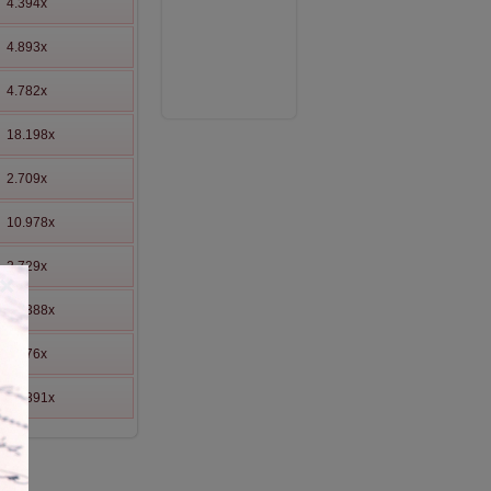
4.394x
4.893x
4.782x
18.198x
2.709x
10.978x
2.729x
×
10.388x
2.676x
67.891x