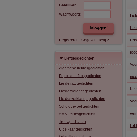
Gebruiker:
Wachtwoord:
Lief
Inloggen!
Ik h
Registreren
/
Gegevens kwijt?
kers
rood
Liefdesgedichten
Voor
Algemene liefdesgedichten
Engelse liefdesgedichten
moo
Liefde is... gedichten
ik h
Liefdesverdriet gedichten
Liefdesverklaring gedichten
Voor
Schuldgevoel gedichten
een 
SMS liefdesgedichten
Trouwgedichten
lief
Uit elkaar gedichten