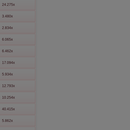
24.275x
3.480x
2.834x
6.065x
6.462x
17.094x
5.934x
12.793x
10.254x
40.415x
5.862x