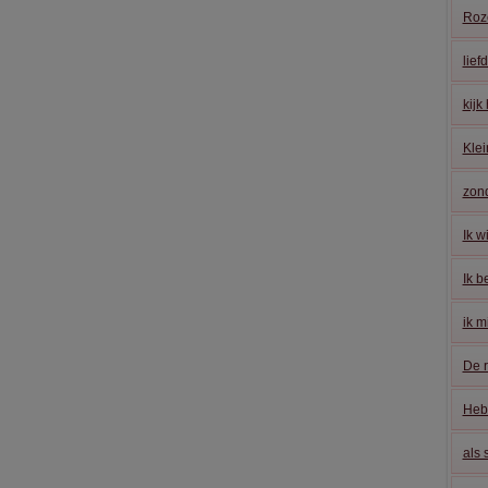
Roze
lief
kijk
Klei
zond
Ik wi
Ik b
ik m
De r
Heb 
als 