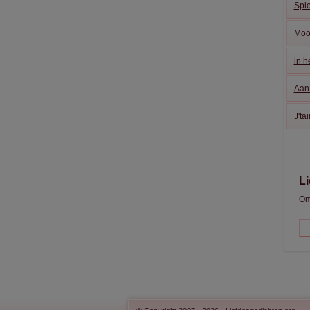
Spi
Mooi
in h
Aan
J'ta
L
Om