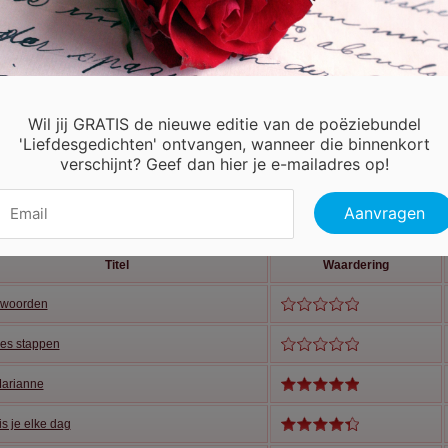
Wil jij GRATIS de nieuwe editie van de poëziebundel
'Liefdesgedichten' ontvangen, wanneer die binnenkort
verschijnt? Geef dan hier je e-mailadres op!
Titel
Waardering
r woorden
des stappen
Marianne
is je elke dag