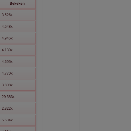
Bekeken
3.526x
4.548x
4.946x
4.130x
4.695x
4.770x
3.808x
29.383x
2.822x
5.634x