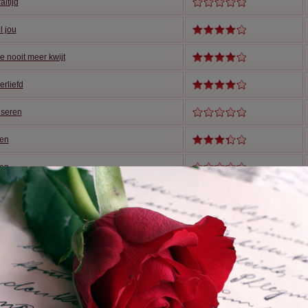
altijd
l jou
je nooit meer kwijt
erliefd
iseren
en
en
ik voor jou?
het als een mogelijkheid
iefde die er voor altijd is