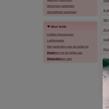
Valentijn gedichten
voor
Verlangen gedichten
Ik wi
Verliefdheid gedichten
Wil 
Meer liefde
Zo v
Liefdes Horoscopen
real
Liefdesmeter
Alle gedichten over de liefde bij
Roz
elkaar
Manieren om de liefde aan
elkaar te laten zien
Datingsite
Roz
Ben 
Zie 
de l