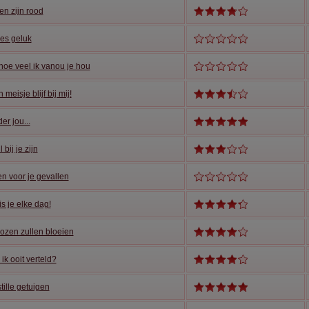
n zijn rood
des geluk
 hoe veel ik vanou je hou
n meisje blijf bij mij!
er jou...
l bij je zijn
en voor je gevallen
is je elke dag!
ozen zullen bloeien
ik ooit verteld?
stille getuigen