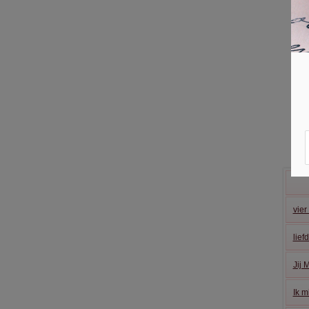
vie
lief
Jij 
Ik m