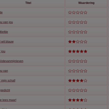
Titel
Waardering
de
ou van jou
tliefde
 wit blauw
 jou
iistevanmijnleven
ou van
 mijn schat!
gedicht
de lees maar!