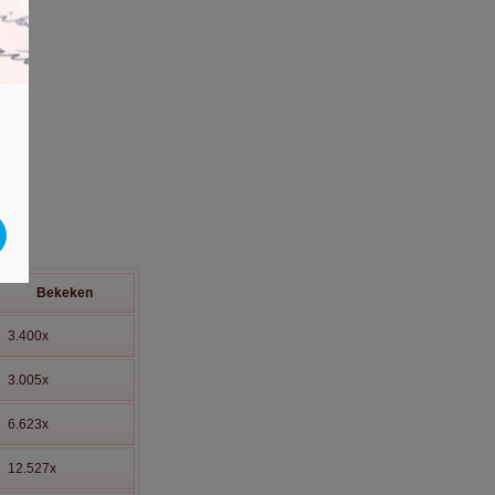
Bekeken
3.400x
3.005x
6.623x
12.527x