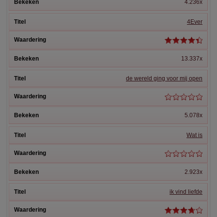
4.236x
4Ever
13.337x
de wereld ging voor mij open
5.078x
Wat is
2.923x
ik vind liefde