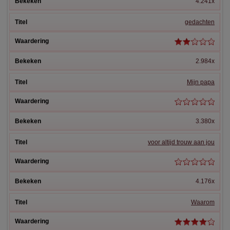
4.241x
gedachten
2.984x
Mijn papa
3.380x
voor altijd trouw aan jou
4.176x
Waarom