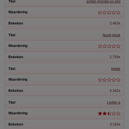
achter grendel en slot
2.463x
Nooit geluk
2.759x
liefste
4.342x
Liefde is
3.164x