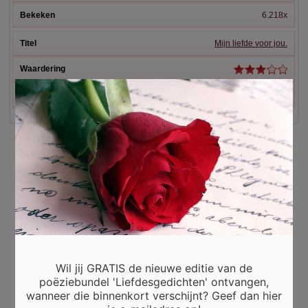
6.218x
Mijn liefde voor jou.
×
7.131x
Wil jij GRATIS de nieuwe editie van de
poëziebundel 'Liefdesgedichten' ontvangen,
wanneer die binnenkort verschijnt? Geef dan hier