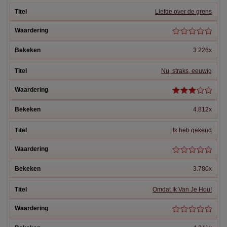
Liefde over de grens
3.226x
Nu, straks, eeuwig
4.812x
Ik heb gekend
3.780x
Omdat Ik Van Je Hou!