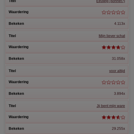
Eeuwig (sonnet?)
4.113x
Mijn liever schat
31.058x
voor altijd
3.894x
Jij bent mijn ware
29.255x