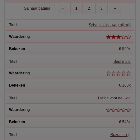
Ga naar pagina:
«
1
2
3
»
Schat,blijf eeuwig bij mij!
6.590x
Soul mate
6.168x
Liefde voor eeuwig
6.548x
Rozen en jij