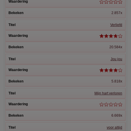
2.857x
Verliefd
20.584x
Jou jou
5.818x
Mijn hart verloren
6.669x
voor altijd