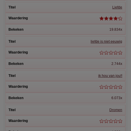
Liefde
19.834x
liefde is niet eeuwig
2.744x
ik hou van jou!!
6.073x
Dromen