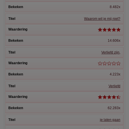
8.482x
Waarom wil je mij niet?
14.606x
Verliefd zijn,
4.223x
Verliefd
62.283x
je laten gaan