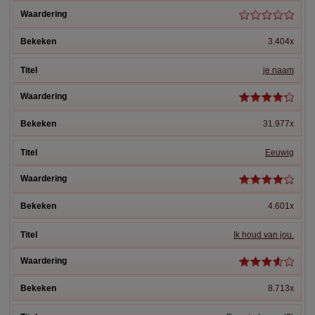
3.404x
je naam
31.977x
Eeuwig
4.601x
Ik houd van jou.
8.713x