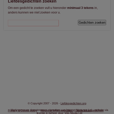
Liefdesgedichten zoeken
Om een gedicht te zoeken vult u hieronder
minimaal 3 tekens
in,
anders kunnen we niet zoeken voor u.
© Copyright 2007 - 2026 -
Liefdesgedichten.org
Merknamen en domeinnamen eigendom van
Internet Ventures Ltd
- website via
Privacy & Cookie policy
Nieuwste liefdesgedichten
Beste liefdesgedichten
licentie in beheer door
Volo Media Ltd