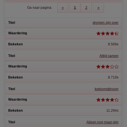
Ga naar pagina:
«
1
2
»
dromen zijn over
8.569x
Altijd samen
8.719x
toekomstdroom
11.294x
Alleen nog maar pijn