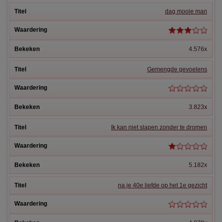
dag mooie man
4.576x
Gemengde gevoelens
3.823x
Ik kan niet slapen zonder te dromen
5.182x
na je 40e liefde op het 1e gezicht