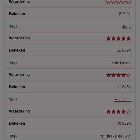
2.762x
Sorry
11.089x
Echte Liefde
11.845x
Mijn liefje
40.839x
Nu, straks, eeuwig