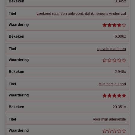
3.345x
zoekend naar een antwoord, dat ik nergens vinden zal
6.006x
op vele manieren
2.948x
Mijn hart jou hart
20.351x
Voor mijn allerliefste