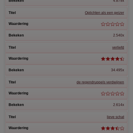
4.879x
Oplichten als een geizer
2.540x
verliefd
34.495x
de regendruppels verdwijnen
2.614x
lieve schat