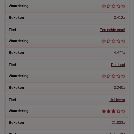
3.412x
Een echte man!
4.477x
De dood
3.240x
Het leven
21.833x