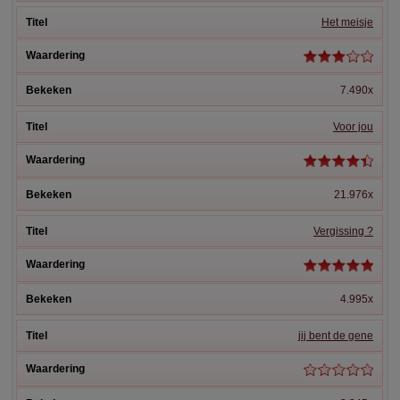
Het meisje
7.490x
Voor jou
21.976x
Vergissing ?
4.995x
jij bent de gene