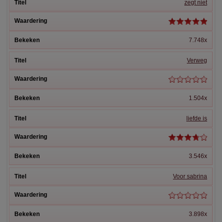
zegt niet
7.748x
Verweg
1.504x
liefde is
3.546x
Voor sabrina
3.898x