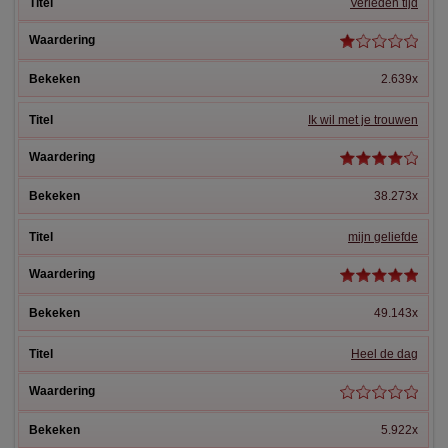
Verleden tijd
2.639x
Ik wil met je trouwen
38.273x
mijn geliefde
49.143x
Heel de dag
5.922x