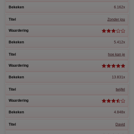
6.162x
Zonder jou
5.412x
hoe kan je
13.831x
twijfel
4.848x
David