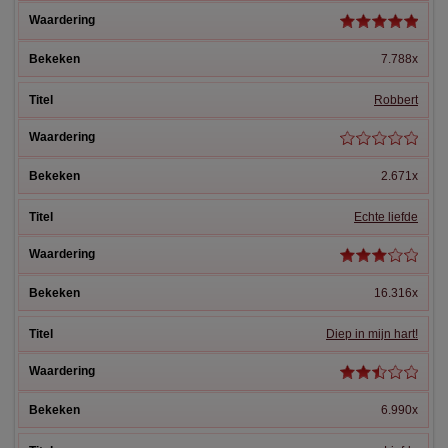
7.788x
Robbert
2.671x
Echte liefde
16.316x
Diep in mijn hart!
6.990x