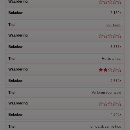
5.139x
eenzaam
3.378x
Het is te laat
2.779x
Verloren voor altijd
4.245x
omdat ik van je hou