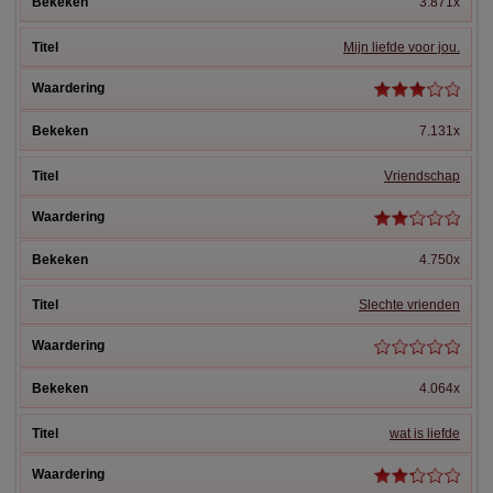
3.871x
Mijn liefde voor jou.
7.131x
Vriendschap
4.750x
Slechte vrienden
4.064x
wat is liefde