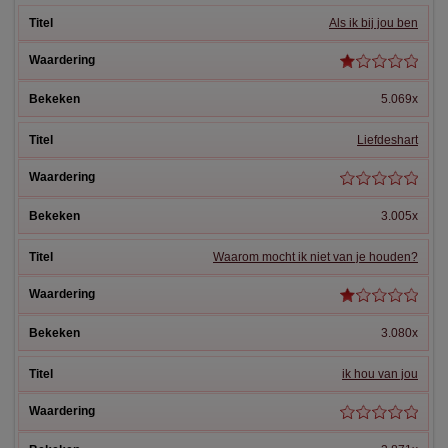
Als ik bij jou ben
5.069x
Liefdeshart
3.005x
Waarom mocht ik niet van je houden?
3.080x
ik hou van jou