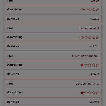
Liefde
4.127x
Een echte man!
4.477x
Gevouwen handen...
3.861x
Eens schreef ik je:
2.904x