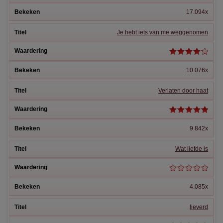
17.094x
Je hebt iets van me weggenomen
10.076x
Verlaten door haat
9.842x
Wat liefde is
4.085x
lieverd