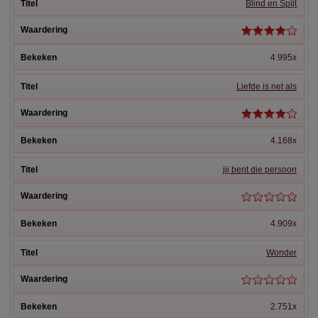
Blind en Spijt
4.995x
Liefde is net als
4.168x
jij bent die persoon
4.909x
Wonder
2.751x