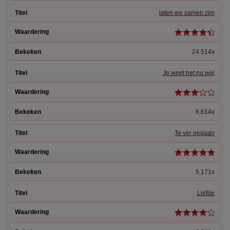
laten we samen zijn
24.514x
Je weet het nu wel
6.614x
Te ver gegaan
5.171x
Liefde