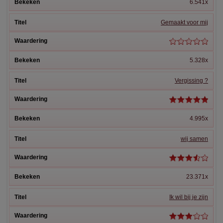
6.541x
Gemaakt voor mij
5.328x
Vergissing ?
4.995x
wij samen
23.371x
Ik wil bij je zijn