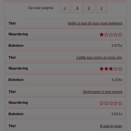
Ga naar pagina:
«
1
2
»
liefde is wat dit voor jouw betekent
3.975x
Liefde kan soms zo mooi zijn
4.224x
Vertrouwen is een woord
3.841x
Ik laat je gaan